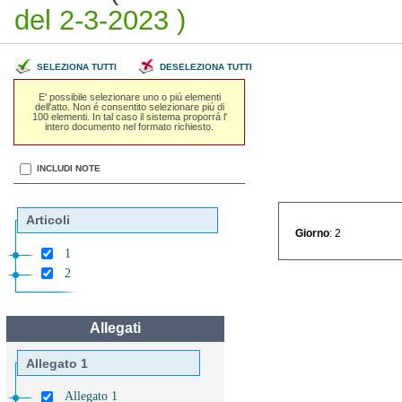
del 2-3-2023 )
SELEZIONA TUTTI
DESELEZIONA TUTTI
E' possibile selezionare uno o piú elementi
dell'atto. Non é consentito selezionare piú di
100 elementi. In tal caso il sistema proporrá l'
intero documento nel formato richiesto.
INCLUDI NOTE
Articoli
Giorno
: 2
1
2
Allegati
Allegato 1
Allegato 1