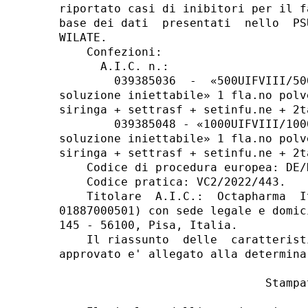
riportato casi di inibitori per il f
base dei dati  presentati  nello  PS
WILATE. 

    Confezioni: 

      A.I.C. n.: 

        039385036  -  «500UIFVIII/50
soluzione iniettabile» 1 fla.no polv
siringa + settrasf + setinfu.ne + 2t
        039385048 - «1000UIFVIII/100
soluzione iniettabile» 1 fla.no polv
siringa + settrasf + setinfu.ne + 2t
    Codice di procedura europea: DE/
    Codice pratica: VC2/2022/443. 

    Titolare  A.I.C.:  Octapharma  I
01887000501) con sede legale e domic
145 - 56100, Pisa, Italia. 

    Il riassunto  delle  caratterist
approvato e' allegato alla determina
                              Stampat