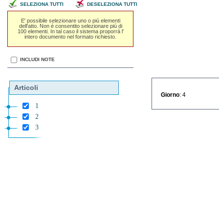
SELEZIONA TUTTI
DESELEZIONA TUTTI
E' possibile selezionare uno o piú elementi
dell'atto. Non é consentito selezionare piú di
100 elementi. In tal caso il sistema proporrá l'
intero documento nel formato richiesto.
INCLUDI NOTE
Articoli
Giorno
: 4
1
2
3