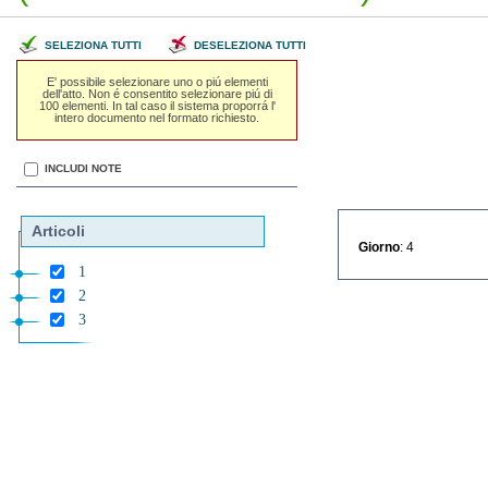
SELEZIONA TUTTI
DESELEZIONA TUTTI
E' possibile selezionare uno o piú elementi
dell'atto. Non é consentito selezionare piú di
100 elementi. In tal caso il sistema proporrá l'
intero documento nel formato richiesto.
INCLUDI NOTE
Articoli
Giorno
: 4
1
2
3