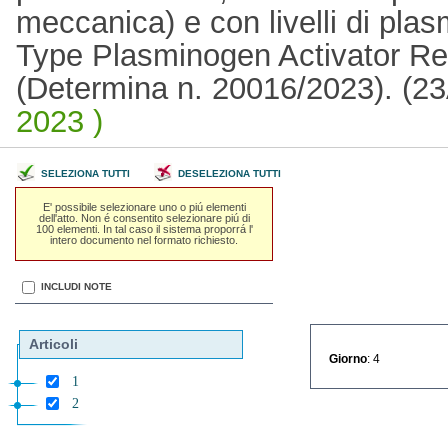
meccanica) e con livelli di pla
Type Plasminogen Activator Re
(Determina n. 20016/2023). (
2023 )
SELEZIONA TUTTI
DESELEZIONA TUTTI
E' possibile selezionare uno o piú elementi
dell'atto. Non é consentito selezionare piú di
100 elementi. In tal caso il sistema proporrá l'
intero documento nel formato richiesto.
INCLUDI NOTE
Articoli
Giorno
: 4
1
2