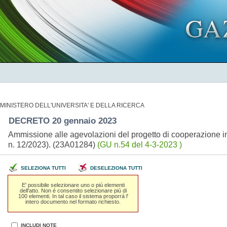
MINISTERO DELL'UNIVERSITA' E DELLA RICERCA
DECRETO 20 gennaio 2023
Ammissione alle agevolazioni del progetto di cooperazion
n. 12/2023). (23A01284)
(GU n.54 del 4-3-2023 )
SELEZIONA TUTTI
DESELEZIONA TUTTI
E' possibile selezionare uno o piú elementi
dell'atto. Non é consentito selezionare piú di
100 elementi. In tal caso il sistema proporrá l'
intero documento nel formato richiesto.
INCLUDI NOTE