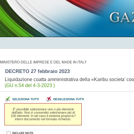
MINISTERO DELLE IMPRESE E DEL MADE IN ITALY
DECRETO 27 febbraio 2023
Liquidazione coatta amministrativa della «Karibu societa' coo
(GU n.54 del 4-3-2023 )
SELEZIONA TUTTI
DESELEZIONA TUTTI
E' possibile selezionare uno o piú elementi
dell'atto. Non é consentito selezionare piú di
100 elementi. In tal caso il sistema proporrá l'
intero documento nel formato richiesto.
INCLUDI NOTE