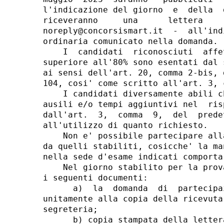
l'indicazione del giorno  e  della  
riceveranno     una      lettera    
noreply@concorsismart.it  -  all'ind
ordinaria comunicato nella domanda. 

    I  candidati  riconosciuti  affe
superiore all'80% sono esentati dal 
ai sensi dell'art. 20, comma 2-bis, 
104, cosi' come scritto all'art. 3, 
    I candidati diversamente abili c
ausili e/o tempi aggiuntivi nel  ris
dall'art.  3,  comma  9,  del  prede
all'utilizzo di quanto richiesto. 

    Non e' possibile partecipare all
da quelli stabiliti, cosicche' la ma
nella sede d'esame indicati comporta
    Nel giorno stabilito per la prov
i seguenti documenti: 

      a)  la  domanda  di  partecipa
unitamente alla copia della ricevuta
segreteria; 

      b) copia stampata della letter