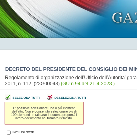
DECRETO DEL PRESIDENTE DEL CONSIGLIO DEI MINIS
Regolamento di organizzazione dell'Ufficio dell'Autorita' gara
2011, n. 112. (23G00048)
(GU n.94 del 21-4-2023 )
SELEZIONA TUTTI
DESELEZIONA TUTTI
E' possibile selezionare uno o piú elementi
dell'atto. Non é consentito selezionare piú di
100 elementi. In tal caso il sistema proporrá l'
intero documento nel formato richiesto.
INCLUDI NOTE