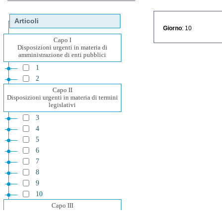
Articoli
Giorno
: 10
Capo I
Disposizioni urgenti in materia di
amministrazione di enti pubblici
1
2
Capo II
Disposizioni urgenti in materia di termini
legislativi
3
4
5
6
7
8
9
10
Capo III
Disposizioni urgenti in materia di
iniziative di solidarieta' sociale