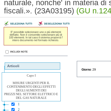
naturale, nonche' in materia di
fiscali.». (23A03195)
(GU n.124
SELEZIONA TUTTI
DESELEZIONA TUTTI
E' possibile selezionare uno o piú elementi
dell'atto. Non é consentito selezionare piú di
100 elementi. In tal caso il sistema proporrá l'
intero documento nel formato richiesto.
INCLUDI NOTE
Articoli
Giorno
: 29
Capo I
MISURE URGENTI PER IL
CONTENIMENTO DEGLI EFFETTI
DEGLI AUMENTI DEI
PREZZI NEL SETTORE ELETTRICO E
DEL GAS NATURALE
1
2