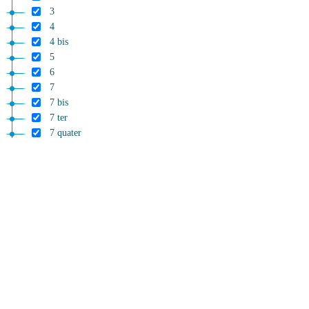
3
4
4 bis
5
6
7
7 bis
7 ter
7 quater
7 quinquies
Capo II
DISPOSIZIONI IN MATERIA DI SALUTE
8
9
10
11
12
13
14
15