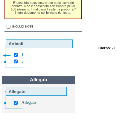
E' possibile selezionare uno o piú elementi
dell'atto. Non é consentito selezionare piú di
100 elementi. In tal caso il sistema proporrá l'
intero documento nel formato richiesto.
INCLUDI NOTE
Articoli
Giorno
: 21
1
2
Allegati
Allegato
Allegato