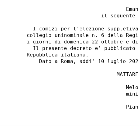
                                Emana
                        il seguente d
  I comizi per l'elezione suppletiva
collegio uninominale n. 6 della Regi
i giorni di domenica 22 ottobre e di
  Il presente decreto e' pubblicato 
Repubblica italiana. 

    Dato a Roma, addi' 10 luglio 2023
                             MATTAREL
                                Melo
                                minis