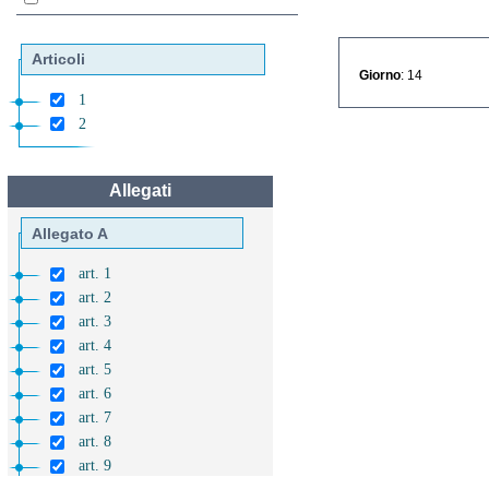
Articoli
Giorno
: 14
1
2
Allegati
Allegato A
art. 1
art. 2
art. 3
art. 4
art. 5
art. 6
art. 7
art. 8
art. 9