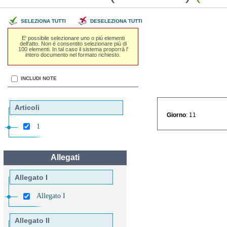
SELEZIONA TUTTI
DESELEZIONA TUTTI
E' possibile selezionare uno o piú elementi
dell'atto. Non é consentito selezionare piú di
100 elementi. In tal caso il sistema proporrá l'
intero documento nel formato richiesto.
INCLUDI NOTE
Articoli
Giorno
: 11
1
Allegati
Allegato I
Allegato I
Allegato II