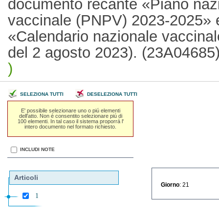
documento recante «Piano nazi
vaccinale (PNPV) 2023-2025» 
«Calendario nazionale vaccinal
del 2 agosto 2023). (23A04685
)
SELEZIONA TUTTI
DESELEZIONA TUTTI
E' possibile selezionare uno o piú elementi
dell'atto. Non é consentito selezionare piú di
100 elementi. In tal caso il sistema proporrá l'
intero documento nel formato richiesto.
INCLUDI NOTE
Articoli
Giorno
: 21
1