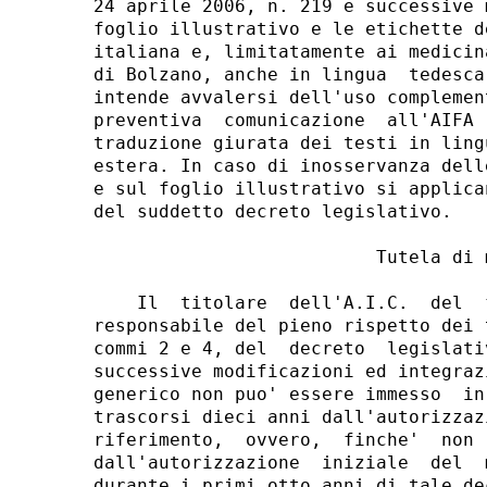
24 aprile 2006, n. 219 e successive 
foglio illustrativo e le etichette d
italiana e, limitatamente ai medicin
di Bolzano, anche in lingua  tedesca
intende avvalersi dell'uso complemen
preventiva  comunicazione  all'AIFA 
traduzione giurata dei testi in ling
estera. In caso di inosservanza dell
e sul foglio illustrativo si applica
del suddetto decreto legislativo. 

                          Tutela di m
    Il  titolare  dell'A.I.C.  del  
responsabile del pieno rispetto dei 
commi 2 e 4, del  decreto  legislati
successive modificazioni ed integraz
generico non puo' essere immesso  in
trascorsi dieci anni dall'autorizzaz
riferimento,  ovvero,  finche'  non 
dall'autorizzazione  iniziale  del  
durante i primi otto anni di tale de