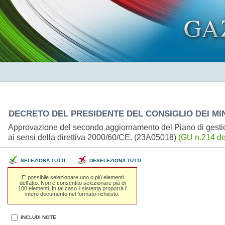
DECRETO DEL PRESIDENTE DEL CONSIGLIO DEI MINI
Approvazione del secondo aggiornamento del Piano di gestione
ai sensi della direttiva 2000/60/CE. (23A05018)
(GU n.214 de
SELEZIONA TUTTI
DESELEZIONA TUTTI
E' possibile selezionare uno o piú elementi
dell'atto. Non é consentito selezionare piú di
100 elementi. In tal caso il sistema proporrá l'
intero documento nel formato richiesto.
INCLUDI NOTE