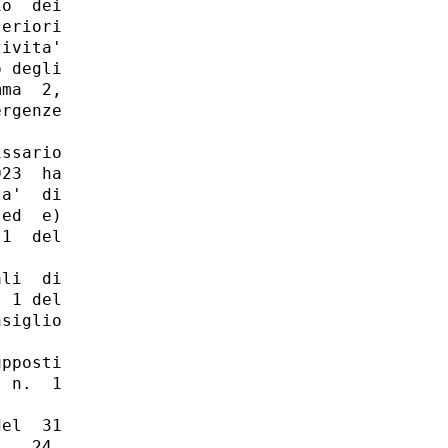
o  dei

eriori

ivita'

 degli

ma  2,

rgenze

ssario

23  ha

a'  di

ed  e)

1  del

li  di

 1 del

siglio

pposti

 n.  1

el  31

.  24,
