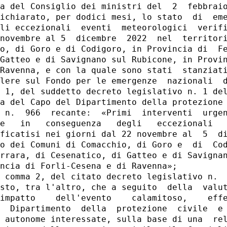
a del Consiglio dei ministri del  2  febbraio
ichiarato, per dodici mesi, lo stato  di  eme
li eccezionali  eventi  meteorologici  verifi
novembre al 5  dicembre  2022  nel  territori
o, di Goro e di Codigoro, in Provincia di  Fe
Gatteo e di Savignano sul Rubicone, in Provin
Ravenna, e con la quale sono stati  stanziati
lere sul Fondo per le emergenze  nazionali  d
 1, del suddetto decreto legislativo n. 1 del
a del Capo del Dipartimento della protezione 
 n.  966  recante:  «Primi  interventi  urgen
e   in   conseguenza   degli   eccezionali   
ficatisi nei giorni dal 22 novembre al  5  di
o dei Comuni di Comacchio, di Goro e  di  Cod
rrara, di Cesenatico, di Gatteo e di Savignan
ncia di Forli-Cesena e di Ravenna»; 

 comma 2, del citato decreto legislativo n.  
sto, tra l'altro, che a seguito  della  valut
impatto    dell'evento    calamitoso,    effe
  Dipartimento  della  protezione  civile  e 
 autonome interessate, sulla base di una  rel