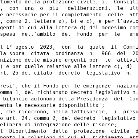
timento della protezione civile, il  Consigli
,  con  una  o  piu'  deliberazioni,  le  ult
e necessarie per il completamento  delle  att
, comma 2, lettere a), b) e c), e per l'avvio
genti di cui alla lettera d) del medesimo com
spesa  nell'ambito  del  Fondo  per  le   eme
l 1° agosto  2023,  con  la  quale  il  Commi
la sopra  citata  ordinanza  n.  966  del  20
nizione delle misure urgenti per  le  attivit
) e per quelle relative alle lettere c), d)  
rt. 25 del citato  decreto  legislativo  n.  
resi', che il Fondo per le emergenze  naziona
omma 1, del richiamato decreto legislativo n.
 bilancio autonomo della Presidenza  del  Con
enta le necessarie disponibilita'; 

, che ricorrono, nella fattispecie,  i  presu
o art. 24, comma 2, del decreto  legislativo 
elibera di integrazione delle risorse; 

l  Dipartimento  della  protezione  civile  d
nente la relazione di cui al  richiamato  art