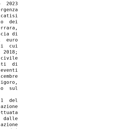
  2023

rgenza

catisi

o  dei

rrara,

cia di

  euro

i  cui

 2018; 

civile

ti  di

eventi

cembre

igoro,

o  sul

1  del

azione

ttuata

 dalle

azione
