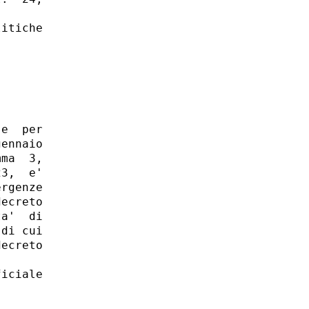
itiche

e  per

ennaio

ma  3,

3,  e'

rgenze

ecreto

a'  di

di cui

ecreto

iciale
