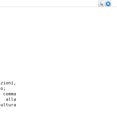
zioni,

o; 

 comma

  alla

ultura
