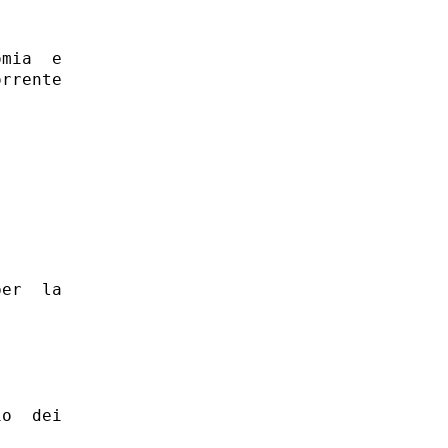
mia  e

rrente

er  la

o  dei
