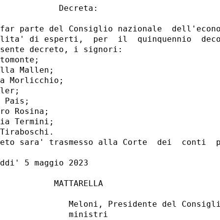
            Decreta: 

far parte del Consiglio nazionale  dell'econo
lita' di esperti,  per  il  quinquennio  deco
sente decreto, i signori: 

tomonte; 

lla Mallen; 

a Morlicchio; 

ler; 

 Pais; 

ro Rosina; 

ia Termini; 

Tiraboschi. 

eto sara' trasmesso alla Corte  dei  conti  p
ddi' 5 maggio 2023 

           MATTARELLA 

              Meloni, Presidente del Consigli
              ministri 
