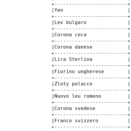
         +-------------------------+
         |Yen                      |
         +-------------------------+
         |Lev bulgaro              |
         +-------------------------+
         |Corona ceca              |
         +-------------------------+
         |Corona danese            |
         +-------------------------+
         |Lira Sterlina            |
         +-------------------------+
         |Fiorino ungherese        |
         +-------------------------+
         |Zloty polacco            |
         +-------------------------+
         |Nuovo leu romeno         |
         +-------------------------+
         |Corona svedese           |
         +-------------------------+
         |Franco svizzero          |
         +-------------------------+