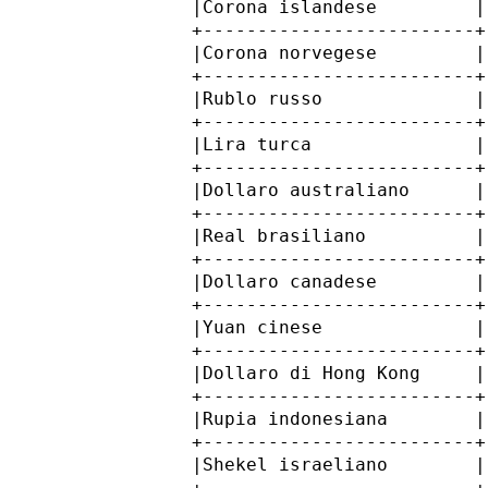
         |Corona islandese         |
         +-------------------------+
         |Corona norvegese         |
         +-------------------------+
         |Rublo russo              |
         +-------------------------+
         |Lira turca               |
         +-------------------------+
         |Dollaro australiano      |
         +-------------------------+
         |Real brasiliano          |
         +-------------------------+
         |Dollaro canadese         |
         +-------------------------+
         |Yuan cinese              |
         +-------------------------+
         |Dollaro di Hong Kong     |
         +-------------------------+
         |Rupia indonesiana        |
         +-------------------------+
         |Shekel israeliano        |
         +-------------------------+