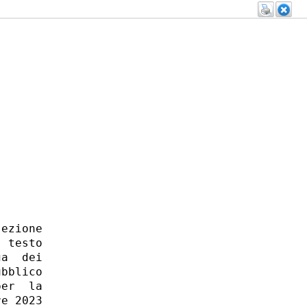
ezione

 testo

a  dei

bblico

er  la

e 2023
