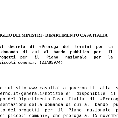
GLIO DEI MINISTRI - DIPARTIMENTO CASA ITALIA
al  decreto  di  «Proroga  dei  termini  per  la

 domanda  di  cui  al  bando  pubblico  per   il

rogetti  per   il   Piano   nazionale   per   la

e sul sito www.casaitalia.governo.it  alla  s
erno.it/generali/notizie e'  disponibile  il 
po del Dipartimento Casa  Italia  di  «Prorog
sentazione della domanda di cui al  bando  pu
to dei progetti  per  il  Piano  nazionale  p
ei piccoli comuni», che proroga al 15 novembr