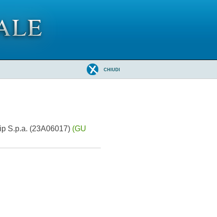
CHIUDI
nsip S.p.a. (23A06017)
(GU