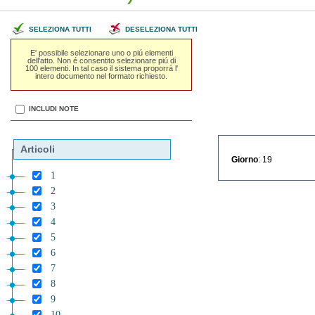
SELEZIONA TUTTI
DESELEZIONA TUTTI
E' possibile selezionare uno o piú elementi
dell'atto. Non é consentito selezionare piú di
100 elementi. In tal caso il sistema proporrá l'
intero documento nel formato richiesto.
INCLUDI NOTE
Articoli
Giorno
: 19
1
2
3
4
5
6
7
8
9
10