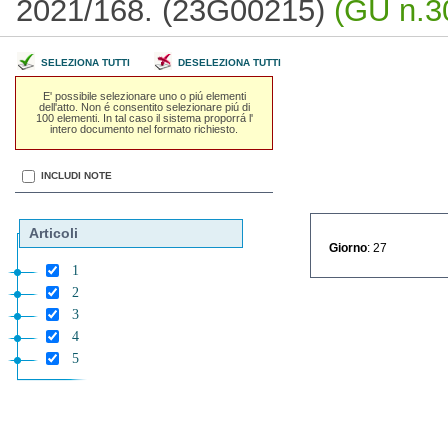
2021/168. (23G00215)
(GU n.3
SELEZIONA TUTTI
DESELEZIONA TUTTI
E' possibile selezionare uno o piú elementi
dell'atto. Non é consentito selezionare piú di
100 elementi. In tal caso il sistema proporrá l'
intero documento nel formato richiesto.
INCLUDI NOTE
Articoli
Giorno
: 27
1
2
3
4
5