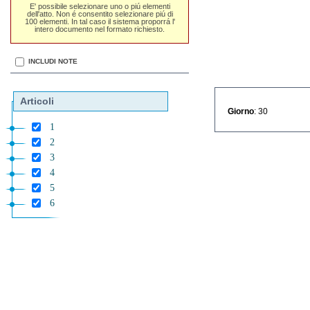
E' possibile selezionare uno o piú elementi
dell'atto. Non é consentito selezionare piú di
100 elementi. In tal caso il sistema proporrá l'
intero documento nel formato richiesto.
INCLUDI NOTE
Articoli
Giorno
: 30
1
2
3
4
5
6