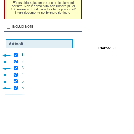
E' possibile selezionare uno o piú elementi
dell'atto. Non é consentito selezionare piú di
100 elementi. In tal caso il sistema proporrá l'
intero documento nel formato richiesto.
INCLUDI NOTE
Articoli
Giorno
: 30
1
2
3
4
5
6