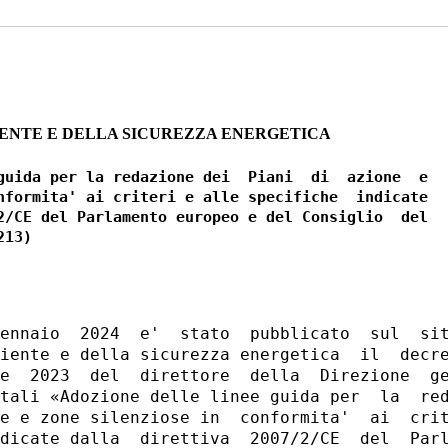
ENTE E DELLA SICUREZZA ENERGETICA
guida per la redazione dei  Piani  di  azione  e

nformita' ai criteri e alle specifiche  indicate

2/CE del Parlamento europeo e del Consiglio  del

ennaio  2024  e'  stato  pubblicato  sul  sit
iente e della sicurezza energetica  il  decre
e  2023  del  direttore  della  Direzione  ge
tali «Adozione delle linee guida per  la  red
e e zone silenziose in  conformita'  ai  crit
dicate dalla  direttiva  2007/2/CE  del  Parl