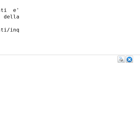
ti  e'

 della

ti/inq
