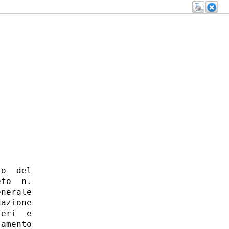
o  del

to  n.

nerale

azione

eri  e

amento
