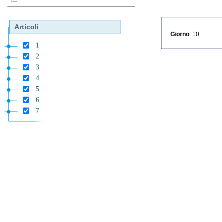
Articoli
Giorno
: 10
1
2
3
4
5
6
7