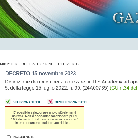
MINISTERO DELL'ISTRUZIONE E DEL MERITO
DECRETO 15 novembre 2023
Definizione dei criteri per autorizzare un ITS Academy ad oper
5, della legge 15 luglio 2022, n. 99. (24A00735)
(GU n.34 del
SELEZIONA TUTTI
DESELEZIONA TUTTI
E' possibile selezionare uno o piú elementi
dell'atto. Non é consentito selezionare piú di
100 elementi. In tal caso il sistema proporrá l'
intero documento nel formato richiesto.
INCLUDI NOTE