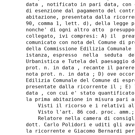
data , notificato in pari data, con 
di esenzione dal pagamento del contr
abitazione, presentata dalla ricorre
90, comma 1, lett. d), della legge p
nonche' di ogni altro atto  presuppo
collegato, ivi compresi: A) il  prea
comunicato con nota del Comune di pr
della Commissione Edilizia Comunale 
istanza, espresso  nella  seduta  de
Urbanistica e Tutela del paesaggio d
prot. n. in data , recante il parere
nota prot. n. in data ; D) ove occor
Edilizia Comunale del Comune di espr
presentate dalla ricorrente il ; E) 
data , con cui e' stato quantificato
la prima abitazione in misura pari a 
    Visti il ricorso e i relativi all
    Visto l'art. 86 cod. proc. amm.; 
    Relatore nella camera di consigl
dott. Carlo Polidori e uditi gli avv
la ricorrente e Giacomo Bernardi per