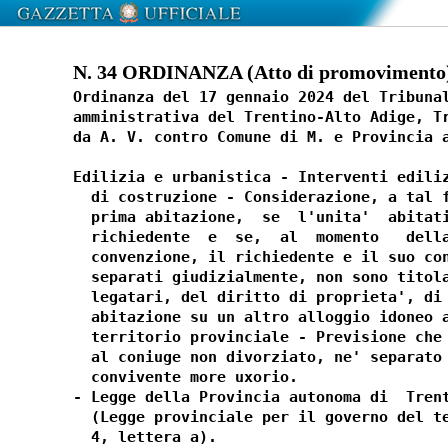
N. 34 ORDINANZA (Atto di promovimento)
Ordinanza del 17 gennaio 2024 del Tribunal
amministrativa del Trentino-Alto Adige, Tr
da A. V. contro Comune di M. e Provincia a
Edilizia e urbanistica - Interventi ediliz
  di costruzione - Considerazione, a tal f
  prima abitazione,  se  l'unita'  abitati
  richiedente  e  se,  al  momento   della
  convenzione, il richiedente e il suo con
  separati giudizialmente, non sono titola
  legatari, del diritto di proprieta', di 
  abitazione su un altro alloggio idoneo a
  territorio provinciale - Previsione che 
  al coniuge non divorziato, ne' separato 
  convivente more uxorio. 

- Legge della Provincia autonoma di  Trent
  (Legge provinciale per il governo del te