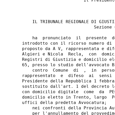
                        Il Presidente
                                    
    IL TRIBUNALE REGIONALE DI GIUSTI
                            Sezione u
    ha  pronunciato  il  presente  d
introdotto con il ricorso numero di 
proposto da A V, rappresentata e dif
Algieri e Nicola  Recla,  con  domic
Registri di Giustizia e domicilio el
65, presso lo studio dell'avvocato B
    contro  Comune  di  ,  in  perso
rappresentato  e  difeso  ai  sensi 
Presidente della Repubblica 1 febbra
sostituito dall'art. 1 del decreto l
con domicilio digitale  come  da  PE
domicilio eletto in Trento, largo  P
uffici della predetta Avvocatura; 

    nei confronti della Provincia Au
    per l'annullamento del provvedim