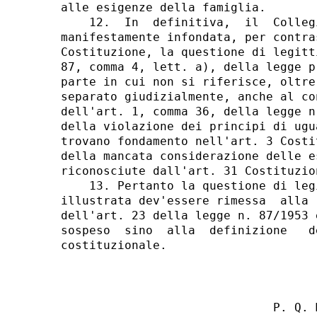
                              P. Q. M