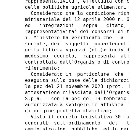
rappresentativita', effettuata con c
delle politiche agricole alimentari 
  Considerato che la condizione rich
ministeriale del 12 aprile 2000 n. 6
ed   integrazioni   sopra   citato, 
rappresentativita' dei consorzi di t
il Ministero ha verificato che  la  
sociale, dei  soggetti  appartenenti
nella filiera <grassi (oli)> individ
medesimo  decreto,  rappresenta  alm
controllata dall'Organismo di contro
riferimento; 

  Considerato in  particolare  che  
eseguita sulla base delle dichiarazi
la pec del 21 novembre 2023 (prot.  
attestazione rilasciata dall'Organis
S.p.a. - con la pec del 19 febbraio 
autorizzata a svolgere le attivita' 
di origine protetta «Lametia»; 

  Visto il decreto legislativo 30 ma
generali  sull'ordinamento   del   l
amministrazioni pubbliche, ed in par