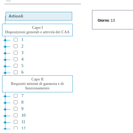
Articoli
Giorno
: 13
Capo I
Disposizioni generali e attività dei CAA
1
2
3
4
5
6
Capo II
Requisiti minimi di garanzia e di
funzionamento
7
8
9
10
11
12