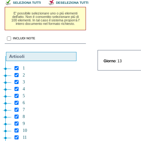
SELEZIONA TUTTI
DESELEZIONA TUTTI
E' possibile selezionare uno o piú elementi
dell'atto. Non é consentito selezionare piú di
100 elementi. In tal caso il sistema proporrá l'
intero documento nel formato richiesto.
INCLUDI NOTE
Articoli
Giorno
: 13
1
2
3
4
5
6
7
8
9
10
11