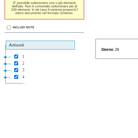
E' possibile selezionare uno o piú elementi
dell'atto. Non é consentito selezionare piú di
100 elementi. In tal caso il sistema proporrá l'
intero documento nel formato richiesto.
INCLUDI NOTE
Articoli
Giorno
: 26
1
2
3
4