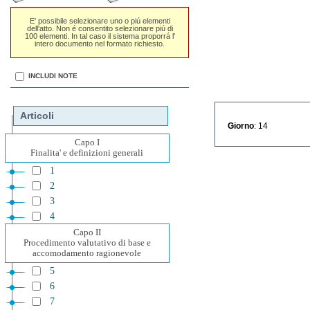
E' possibile selezionare uno o piú elementi
dell'atto. Non é consentito selezionare piú di
100 elementi. In tal caso il sistema proporrá l'
intero documento nel formato richiesto.
INCLUDI NOTE
Articoli
Giorno
: 14
Capo I
Finalita' e definizioni generali
1
2
3
4
Capo II
Procedimento valutativo di base e
accomodamento ragionevole
5
6
7