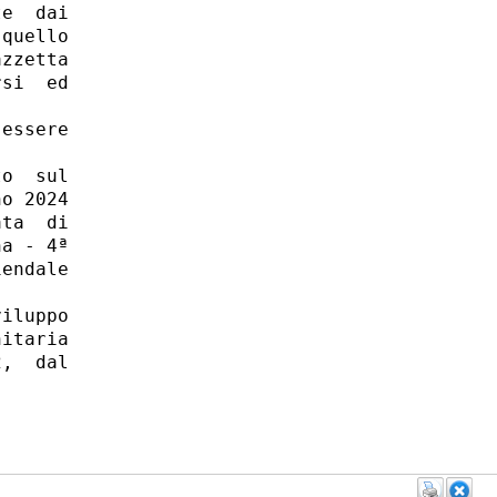
e  dai

quello

zzetta

si  ed

essere

o  sul

o 2024

ta  di

a - 4ª

endale

iluppo

itaria

,  dal
