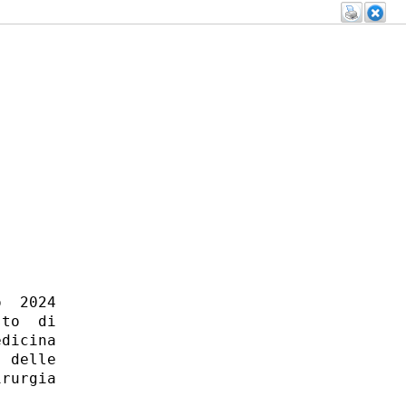
  2024

to  di

dicina

 delle

rurgia
