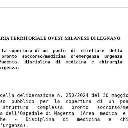
ARIA TERRITORIALE OVEST MILANESE DI LEGNANO
 la copertura di un  posto  di  direttore  della

 pronto  soccorso/medicina  d'emergenza  urgenza

Magenta,  disciplina  di  medicina  e  chirurgia

della deliberazione n. 250/2024 del 30 maggio
so  pubblico  per  la  copertura  di  un  pos
 struttura   complessa   pronto   soccorso/me
a dell'Ospedale di Magenta  (Area  medica  e 
he   -   Disciplina   di   medicina   e   chi
'urgenza). 
