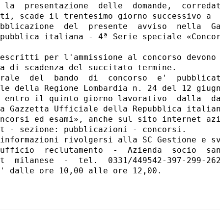
 la  presentazione  delle  domande,  corredat
ti, scade il trentesimo giorno successivo a  
bblicazione  del  presente  avviso  nella  Ga
pubblica italiana - 4ª Serie speciale «Concor
escritti per l'ammissione al concorso devono 
a di scadenza del succitato termine. 

rale  del  bando  di  concorso  e'  pubblicat
le della Regione Lombardia n. 24 del 12 giugn
 entro il quinto giorno lavorativo  dalla  da
a Gazzetta Ufficiale della Repubblica italian
ncorsi ed esami», anche sul sito internet azi
t - sezione: pubblicazioni - concorsi. 

informazioni rivolgersi alla SC Gestione e sv
ufficio  reclutamento  -  Azienda  socio  san
t  milanese  -  tel.  0331/449542-397-299-262
' dalle ore 10,00 alle ore 12,00. 
