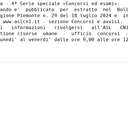
a - 4ª Serie speciale «Concorsi ed esami». 

ando e'  pubblicato  per  estratto  nel  Boll
gione Piemonte n. 29 del 18 luglio 2024 e  in
 www.aslcn1.it - sezione Concorsi e avvisi. 

i   informazioni   rivolgersi   all'ASL   CN1
tione risorse  umane  -  ufficio  concorsi  -
unedi' al venerdi' dalle ore 9,00 alle ore 12