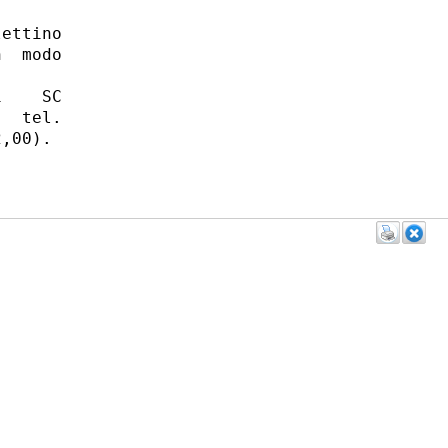
ettino

  modo

    SC

  tel.

,00). 
