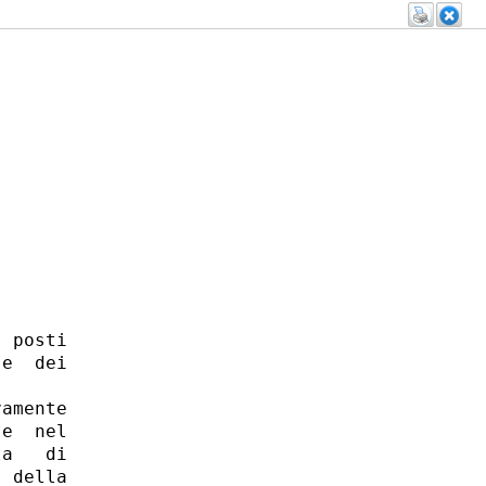
 posti

e  dei

amente

e  nel

a   di

 della
