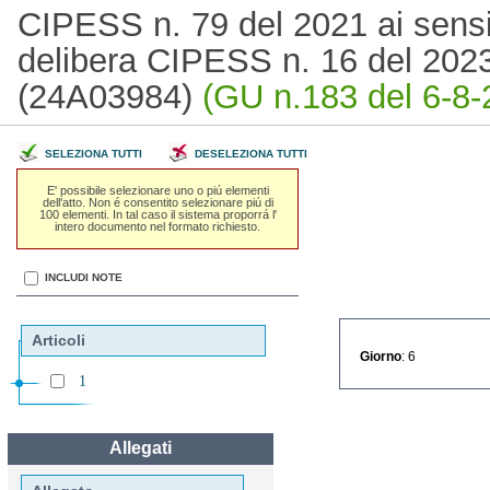
CIPESS n. 79 del 2021 ai sensi 
delibera CIPESS n. 16 del 2023
(24A03984)
(GU n.183 del 6-8-
SELEZIONA TUTTI
DESELEZIONA TUTTI
E' possibile selezionare uno o piú elementi
dell'atto. Non é consentito selezionare piú di
100 elementi. In tal caso il sistema proporrá l'
intero documento nel formato richiesto.
INCLUDI NOTE
Articoli
Giorno
: 6
1
Allegati