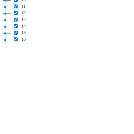
11
12
13
14
15
16
17
18
19
Allegati
Allegato A
Allegato A
Allegato B
Allegato B