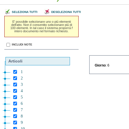
SELEZIONA TUTTI
DESELEZIONA TUTTI
E' possibile selezionare uno o piú elementi
dell'atto. Non é consentito selezionare piú di
100 elementi. In tal caso il sistema proporrá l'
intero documento nel formato richiesto.
INCLUDI NOTE
Articoli
Giorno
: 6
1
2
3
4
5
6
7
8
9
10