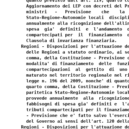
  quanto previsto dall'art. 119, quarto co
  Aggiornamento dei LEP con decreti del Pr
  ministri   -   Previsione    che    la  
  Stato-Regione-Autonomie locali  discipli
  annualmente alla ricognizione dell'allin
  spesa  gia'  definiti  e  l'andamento  d
  compartecipati per  il  finanziamento  d
  Clausola di invarianza finanziaria. 

Regioni - Disposizioni per l'attuazione de
  delle Regioni a statuto ordinario, ai se
  comma, della Costituzione - Previsione c
  modalita' di finanziamento  delle  funzi
  compartecipazioni  al  gettito  di  uno 
  maturato nel territorio regionale nel ri
  legge n. 196 del 2009, nonche' di quanto
  quarto comma, della Costituzione - Previ
  paritetica Stato-Regione-Autonomie local
  provvede annualmente  alla  ricognizione
  fabbisogni di spesa gia' definiti e  l'a
  tributi compartecipati per il finanziame
  - Previsione che e' fatto salvo l'eserci
  del Governo ai sensi dell'art. 120 della
Regioni - Disposizioni per l'attuazione de