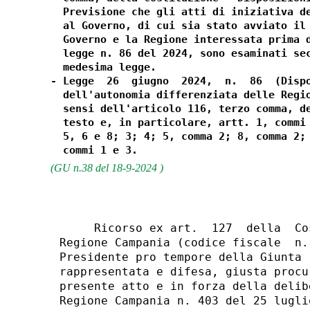
  Previsione che gli atti di iniziativa de
  al Governo, di cui sia stato avviato il 
  Governo e la Regione interessata prima d
  legge n. 86 del 2024, sono esaminati sec
  medesima legge. 

- Legge  26  giugno  2024,  n.  86  (Dispo
  dell'autonomia differenziata delle Regio
  sensi dell'articolo 116, terzo comma, de
  testo e, in particolare, artt. 1, commi 
  5, 6 e 8; 3; 4; 5, comma 2; 8, comma 2; 
(GU n.38 del 18-9-2024 )
     Ricorso ex art.  127  della  Costituzione  nell'interesse  della
Regione Campania (codice fiscale  n.  80011990639),  in  persona  del
Presidente pro tempore della Giunta regionale, on. Vincenzo De  Luca,
rappresentata e difesa, giusta procura speciale alle liti allegata al
presente atto e in forza della delibera della Giunta regionale  della
Regione Campania n. 403 del 25 luglio 2024, dagli  avvocati  Almerina
Bove             (c.f.:             BVOLRN70C46I262Z,             pec
almerinabove@pec.regione.campania.it)  dell'Avvocatura  regionale   e
prof.    Francesco     Marone     (c.f.     MRNFNC75A07F839O,     pec
francesco.marone@legalmail.it) con i  quali  elettivamente  domicilia
presso gli anzidetti  indirizzi  di  posta  elettronica  certificata,
nonche', per quanto possa occorrere, presso  la  sede  della  Regione
Campania in Roma, alla via Poli n. 29; 
    Contro il Presidente del Consiglio dei ministri pro tempore; 
    Per la dichiarazione d'illegittimita' costituzionale  dell'intera
legge 26 giugno 2024, n. 86 (pubblicata nella Gazzetta  Ufficiale  28
giugno 2024, n. 150) per violazione degli articoli 1, 2,  3,  5,  23,
70, 72, 76, 81, 97, 113, 114, 116, 117, 118, 119, 120, 121, 138 e 139
della  Costituzione;  nonche',  comunque,  in  particolare,  per   la
dichiarazione d'illegittimita'  costituzionale,  degli  articoli:  1,
commi 1 e 2; 2, commi 1, 2, 3, 4, 5, 6 e 8; 3;  4;  5,  comma  2;  8,
comma 2; 9, commi 1, 2 e 4; 10; 11, commi 1 e 3. 
 
                               INDICE 
 
Fatto 
Motivi 
I. Illegittimita' costituzionale della intera legge 26  giugno  2024,
n. 86 e, in particolare, degli articoli 1, commi 1 e 2, e 2, commi 1,
2 e 4, per violazione dell'art. 116, comma 3, anche in  relazione  al
primo comma, nonche' degli articoli 3, 5, 97, 118, 119,  120,  138  e
139 della costituzione. 
II. [Segue]. Illegittimita'  costituzionale  della  intera  legge  26
giugno 2024, n. 86, nonche', in particolare, degli articoli 1,  commi
1 e 2, e 2, commi 1, 2 e 4, per violazione degli articoli 117,  comma
3 e 138 della Costituzione. 
III. Illegittimita' costituzionale della intera legge 26 giugno 2024,
n. 86 e, in particolare, degli articoli 1, comma 2, 2, comma 1, 3, 4,
comma 2, della legge 24 giugno 2024, n. 86  sotto  il  profilo  della
ragionevolezza ex art. 3 della Costituzione, nonche'  per  violazione
degli articoli 116, comma 3,  della  Costituzione  e  117,  comma  2,
lettera m) della Costituzione. 
IV. [Segue]. Illegittimita' costituzionale degli articoli 1, comma 2,
2, comma 1, 3, 4, commi 1 e 2, 9, comma 2, della legge 24 giugno 2024
della legge n. 86/2024, per violazione degli  articoli  2,  3,  anche
sotto il profilo della ragionevolezza, 5,  81,  116,  comma  3,  117,
comma 2, lettera m), 119 e 120 della costituzione. 
V. [segue] Illegittimita' costituzionale dell'intera legge 26  giugno
2024, n. 86, e, in particolare, degli articoli 3, comma 7,  5,  comma
2, 8, comma 2, e 9,  commi  1  e  2,  della  legge  n.  86/2024,  per
violazione degli articoli 3, 5, 81, 116, comma 3,  117  e  119  della
Costituzione. 
VI.  [Segue].  Illegittimita'  costituzionale  dell'intera  legge  26
giugno 2024, n. 86 e, in particolare, degli articoli 3, comma  7,  5,
comma 2, 8, comma 2, 9, comma 4, e 11, comma 3, per violazione  degli
articoli 1, 3, 81, 116, comma 3, 118, 119 e 120 della Costituzione. 
VII. Segue. Illegittimita' dell'art. 10 della legge 26  giugno  2024,
n. 86 per contrasto con gli articoli 3, 116,  comma  3  e  119  della
costituzione. 
VIII. Illegittimita' costituzionale dell'art. 3, comma 1, della legge
26 giugno 2024, n. 86 per violazione degli articoli 76, 116, comma 3,
e 119, commi 1, 2 e 4, della Costituzione. 
IX. [Segue]. Illegittimita' costituzionale dell'art. 3, commi 7 e  9,
della legge 26 giugno 2024, n. 86 per violazione degli articoli  117,
comma 2, lettera m), 116, comma 3, della Costituzione e del principio
di legalita' ex articoli 3, 23, 97 e 113 della Costituzione. 
X. Illegittimita' costituzionale della intera legge 26  giugno  2024,
n. 86 e, in particolare, degli articoli 1, commi 2 e 4, 3,  comma  7,
per violazione dell'art. 117, primo comma, della Costituzione e degli
obblighi  comunitari  di  cui  al  Regolamento  (UE)   2021/241   del
Parlamento europeo e del Consiglio, che istituisce il dispositivo per
la ripresa e la resilienza e alla decisione di esecuzione n. 2021/168
del Consiglio  dell'Unione  europea  e  successive  modificazioni  ed
integrazioni,  che  prevedono  misure  per  la  coesione  sociale   e
territoriale. 
XI. Illegittimita' costituzionale dell'art. 2, commi 1,  3,  5  e  8,
della legge 26 giugno 2025, n. 86 per violazione degli articoli 2, 3,
5, 97, 81, 114, 116, comma  3,  e  120  della  Costituzione,  nonche'
dell'art. 5 e degli articoli 70 e 72 della Costituzione. 
XII. [Segue]. Illegittimita' costituzionale  dell'art.  2,  comma  8,
della legge 26 giugno 2024, n. 86 per violazione dell'art. 116, comma
3, nonche' degli articoli 5 e 120, della Costituzione. 
XIII. Illegittimita' costituzionale dell'art. 2, commi 1 e  6,  della
legge 26 giugno 2024, n. 86 per violazione dell'art. 116, comma 3,  e
121, comma 2, della Costituzione. 
XIV. Illegittimita' costituzionale degli articoli 