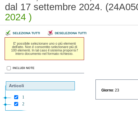
dal 17 settembre 2024. (24A0
2024 )
SELEZIONA TUTTI
DESELEZIONA TUTTI
E' possibile selezionare uno o piú elementi
dell'atto. Non é consentito selezionare piú di
100 elementi. In tal caso il sistema proporrá l'
intero documento nel formato richiesto.
INCLUDI NOTE
Articoli
Giorno
: 23
1
2