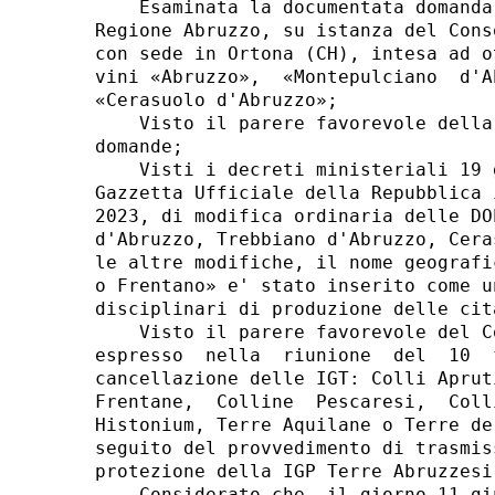
    Esaminata la documentata domanda
Regione Abruzzo, su istanza del Cons
con sede in Ortona (CH), intesa ad o
vini «Abruzzo»,  «Montepulciano  d'A
«Cerasuolo d'Abruzzo»; 

    Visto il parere favorevole della
domande; 

    Visti i decreti ministeriali 19 
Gazzetta Ufficiale della Repubblica 
2023, di modifica ordinaria delle DO
d'Abruzzo, Trebbiano d'Abruzzo, Cera
le altre modifiche, il nome geografi
o Frentano» e' stato inserito come u
disciplinari di produzione delle cita
    Visto il parere favorevole del C
espresso  nella  riunione  del  10  
cancellazione delle IGT: Colli Aprut
Frentane,  Colline  Pescaresi,  Coll
Histonium, Terre Aquilane o Terre de
seguito del provvedimento di trasmis
protezione della IGP Terre Abruzzesi
    Considerato che, il giorno 11 gi