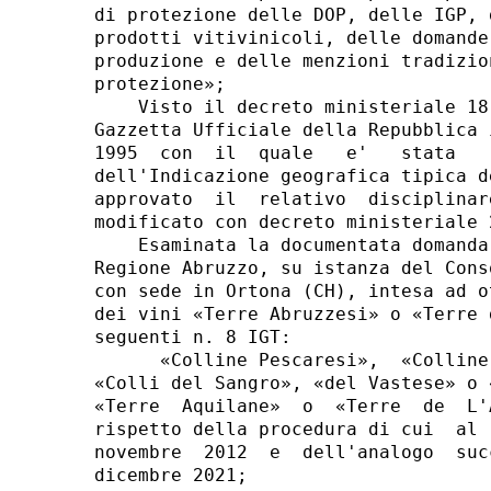
di protezione delle DOP, delle IGP, 
prodotti vitivinicoli, delle domande
produzione e delle menzioni tradizio
protezione»; 

    Visto il decreto ministeriale 18
Gazzetta Ufficiale della Repubblica 
1995  con  il  quale   e'   stata   
dell'Indicazione geografica tipica d
approvato  il  relativo  disciplinar
modificato con decreto ministeriale 
    Esaminata la documentata domanda
Regione Abruzzo, su istanza del Cons
con sede in Ortona (CH), intesa ad o
dei vini «Terre Abruzzesi» o «Terre 
seguenti n. 8 IGT: 

      «Colline Pescaresi»,  «Colline
«Colli del Sangro», «del Vastese» o 
«Terre  Aquilane»  o  «Terre  de  L'
rispetto della procedura di cui  al 
novembre  2012  e  dell'analogo  suc
dicembre 2021; 
