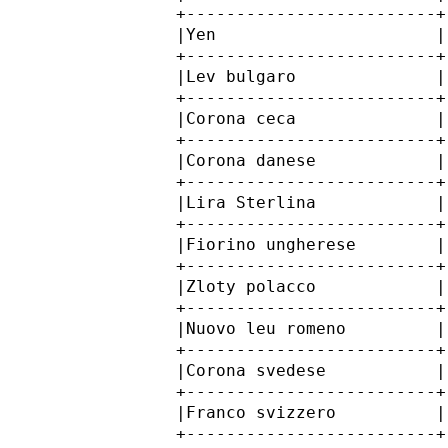
         +-------------------------+
         |Yen                      |
         +-------------------------+
         |Lev bulgaro              |
         +-------------------------+
         |Corona ceca              |
         +-------------------------+
         |Corona danese            |
         +-------------------------+
         |Lira Sterlina            |
         +-------------------------+
         |Fiorino ungherese        |
         +-------------------------+
         |Zloty polacco            |
         +-------------------------+
         |Nuovo leu romeno         |
         +-------------------------+
         |Corona svedese           |
         +-------------------------+
         |Franco svizzero          |
         +-------------------------+