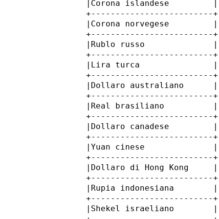
         |Corona islandese         |
         +-------------------------+
         |Corona norvegese         |
         +-------------------------+
         |Rublo russo              |
         +-------------------------+
         |Lira turca               |
         +-------------------------+
         |Dollaro australiano      |
         +-------------------------+
         |Real brasiliano          |
         +-------------------------+
         |Dollaro canadese         |
         +-------------------------+
         |Yuan cinese              |
         +-------------------------+
         |Dollaro di Hong Kong     |
         +-------------------------+
         |Rupia indonesiana        |
         +-------------------------+
         |Shekel israeliano        |
         +-------------------------+