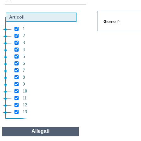
Articoli
Giorno
: 9
1
2
3
4
5
6
7
8
9
10
11
12
13
Allegati