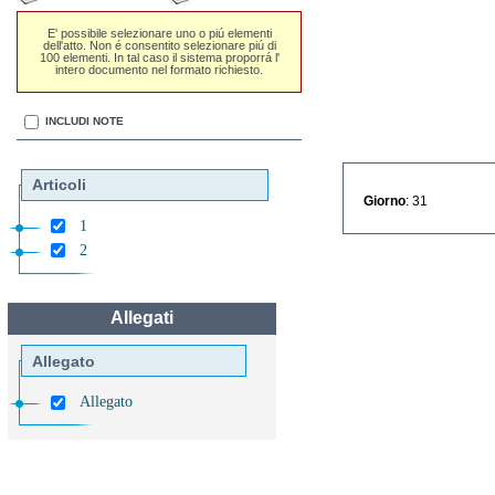
E' possibile selezionare uno o piú elementi
dell'atto. Non é consentito selezionare piú di
100 elementi. In tal caso il sistema proporrá l'
intero documento nel formato richiesto.
INCLUDI NOTE
Articoli
Giorno
: 31
1
2
Allegati
Allegato
Allegato