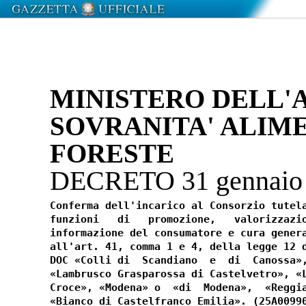
MINISTERO DELL'
SOVRANITA' ALIM
FORESTE
DECRETO 31 gennaio
Conferma dell'incarico al Consorzio tutela
funzioni   di   promozione,   valorizzazio
informazione del consumatore e cura genera
all'art. 41, comma 1 e 4, della legge 12 d
DOC «Colli di  Scandiano  e  di  Canossa»,
«Lambrusco Grasparossa di Castelvetro», «L
Croce», «Modena» o  «di  Modena»,  «Reggia