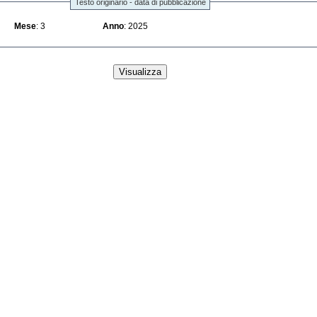
Testo originario - data di pubblicazione
Mese
: 3
Anno
: 2025