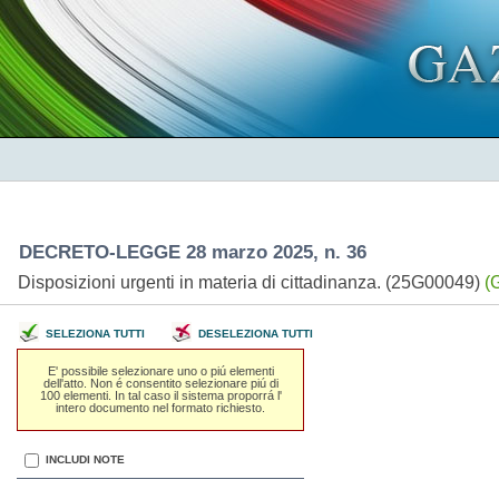
DECRETO-LEGGE 28 marzo 2025, n. 36
Disposizioni urgenti in materia di cittadinanza. (25G00049)
(
SELEZIONA TUTTI
DESELEZIONA TUTTI
E' possibile selezionare uno o piú elementi
dell'atto. Non é consentito selezionare piú di
100 elementi. In tal caso il sistema proporrá l'
intero documento nel formato richiesto.
INCLUDI NOTE