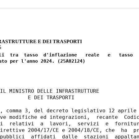
RASTRUTTURE E DEI TRASPORTI
5
li  tra  tasso  d'inflazione   reale   e   tasso

IL MINISTRO DELLE INFRASTRUTTURE 

         E DEI TRASPORTI 

, comma 3, del decreto legislativo 12 aprile 
ve modifiche ed integrazioni,  recante  Codic
i  relativi  a  lavori,  servizi  e  fornitur
irettive 2004/17/CE e 2004/18/CE, che  ha  pr
pubblici  affidati  dalle  stazioni  appaltan