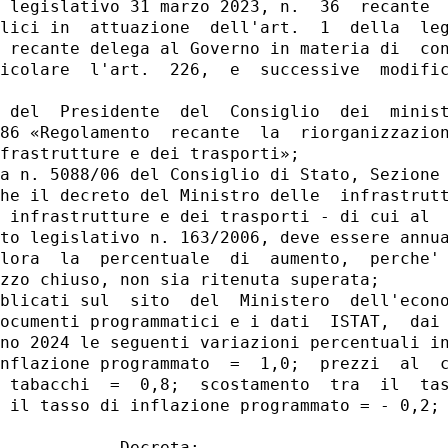
 legislativo 31 marzo 2023, n.  36  recante  
lici in  attuazione  dell'art.  1  della  leg
 recante delega al Governo in materia di  con
icolare  l'art.  226,  e  successive  modific
 del  Presidente  del  Consiglio  dei  minist
86 «Regolamento  recante  la  riorganizzazion
frastrutture e dei trasporti»; 

a n. 5088/06 del Consiglio di Stato, Sezione 
he il decreto del Ministro delle  infrastrutt
 infrastrutture e dei trasporti - di cui al  
to legislativo n. 163/2006, deve essere annua
lora  la  percentuale  di  aumento,  perche' 
zzo chiuso, non sia ritenuta superata; 

blicati sul  sito  del  Ministero  dell'econo
ocumenti programmatici e i dati  ISTAT,  dai 
no 2024 le seguenti variazioni percentuali in
nflazione programmato  =  1,0;  prezzi  al  c
 tabacchi  =  0,8;  scostamento  tra  il  tas
 il tasso di inflazione programmato = - 0,2; 
            Decreta: 
