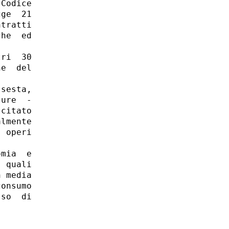
Codice

ge  21

tratti

he  ed

ri  30

e  del

sesta,

ure  -

citato

lmente

 operi

mia  e

 quali

 media

onsumo

so  di


