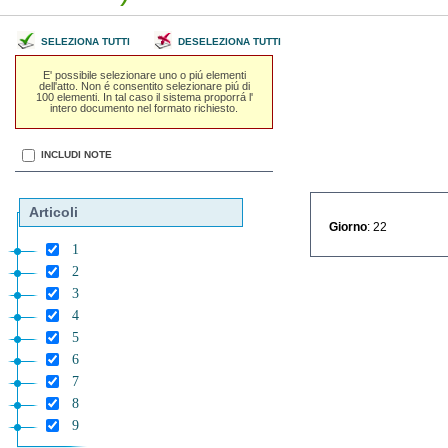
SELEZIONA TUTTI
DESELEZIONA TUTTI
E' possibile selezionare uno o piú elementi
dell'atto. Non é consentito selezionare piú di
100 elementi. In tal caso il sistema proporrá l'
intero documento nel formato richiesto.
INCLUDI NOTE
Articoli
Giorno
: 22
1
2
3
4
5
6
7
8
9