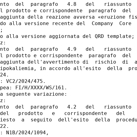
nto  del  paragrafo   4.8   del   riassunto  
l prodotto e corrispondente  paragrafo  del  
aggiunta della reazione avversa «eruzione fis
do alla versione recente del  Company  Core  
; 

o alla versione aggiornata del QRD template; 
z: 

nto  del  paragrafo   4.9   del   riassunto  
l prodotto e corrispondente  paragrafo  del  
aggiunta dell'avvertimento di  rischio  di  a
ipokaliemia, in accordo all'esito  della  pro
24. 

: VC2/2024/475. 

pea: FI/H/XXXX/WS/161. 

a seguente variazione: 

z: 

nto  del  paragrafo   4.2   del   riassunto  
del   prodotto   e   corrispondente   del    
iesto  a  seguito  dell'esito  della  procedu
22. 

: N1B/2024/1094, 
