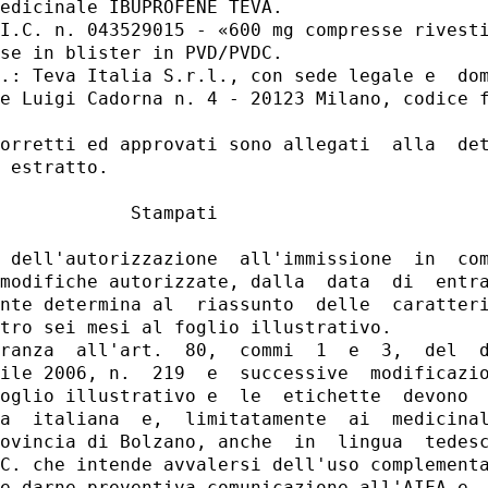
edicinale IBUPROFENE TEVA. 

I.C. n. 043529015 - «600 mg compresse rivesti
se in blister in PVD/PVDC. 

.: Teva Italia S.r.l., con sede legale e  dom
e Luigi Cadorna n. 4 - 20123 Milano, codice f
orretti ed approvati sono allegati  alla  det
 estratto. 

            Stampati 

 dell'autorizzazione  all'immissione  in  com
modifiche autorizzate, dalla  data  di  entra
nte determina al  riassunto  delle  caratteri
tro sei mesi al foglio illustrativo. 

ranza  all'art.  80,  commi  1  e  3,  del  d
ile 2006, n.  219  e  successive  modificazio
oglio illustrativo e  le  etichette  devono  
a  italiana  e,  limitatamente  ai  medicinal
ovincia di Bolzano, anche  in  lingua  tedesc
C. che intende avvalersi dell'uso complementa
e darne preventiva comunicazione all'AIFA e  