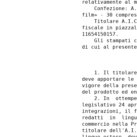
relativamente al m
    Confezione: A.
film» - 30 compres
    Titolare A.I.C
fiscale in piazzal
11654150157. 

    Gli stampati c
di cui al presente
                  
    1. Il titolare
deve apportare le 
vigore della prese
del prodotto ed en
    2. In  ottempe
legislativo 24 apr
integrazioni, il f
redatti  in  lingu
commercio nella Pr
titolare dell'A.I.
lingue estere, dev