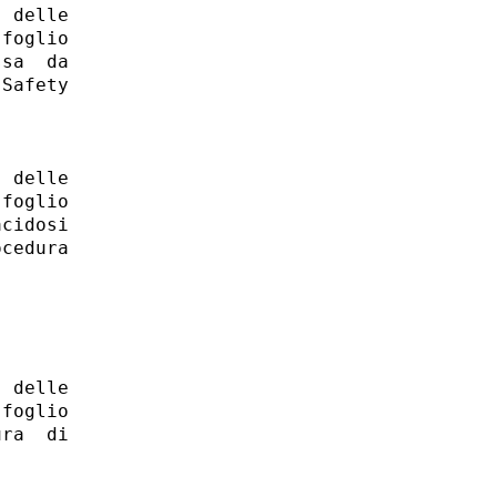
 delle

foglio

sa  da

Safety



 delle

foglio

cidosi

cedura

 delle

foglio

ra  di
