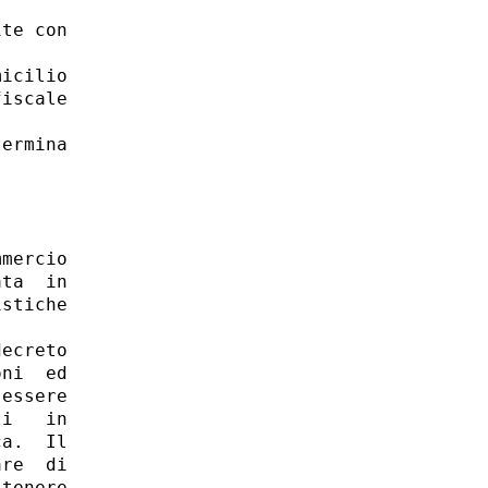
te con

icilio

iscale

ermina

mercio

ta  in

stiche

ecreto

ni  ed

essere

i   in

a.  Il

re  di

tenere
