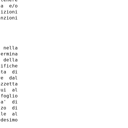
a  e/o

izioni

nzioni

 nella

ermina

 della

ifiche

ta  di

e  dal

zzetta

ui  al

foglio

a'  di

zo  di

le  al

desimo
