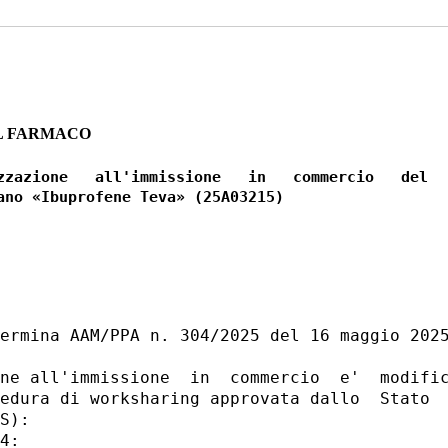
L FARMACO
zzazione   all'immissione   in   commercio   del

ermina AAM/PPA n. 304/2025 del 16 maggio 2025
ne all'immissione  in  commercio  e'  modific
edura di worksharing approvata dallo  Stato  
S): 

4: 
