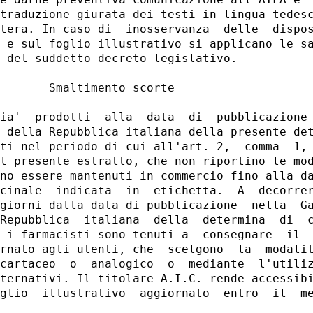
traduzione giurata dei testi in lingua tedesc
tera. In caso di  inosservanza  delle  dispos
 e sul foglio illustrativo si applicano le sa
 del suddetto decreto legislativo. 

       Smaltimento scorte 

ia'  prodotti  alla  data  di  pubblicazione 
 della Repubblica italiana della presente det
ti nel periodo di cui all'art. 2,  comma  1, 
l presente estratto, che non riportino le mod
no essere mantenuti in commercio fino alla da
cinale  indicata  in  etichetta.  A  decorrer
giorni dalla data di pubblicazione  nella  Ga
Repubblica  italiana  della  determina  di  c
 i farmacisti sono tenuti a  consegnare  il  
rnato agli utenti, che  scelgono  la  modalit
cartaceo  o  analogico  o  mediante  l'utiliz
ternativi. Il titolare A.I.C. rende accessibi
glio  illustrativo  aggiornato  entro  il  me